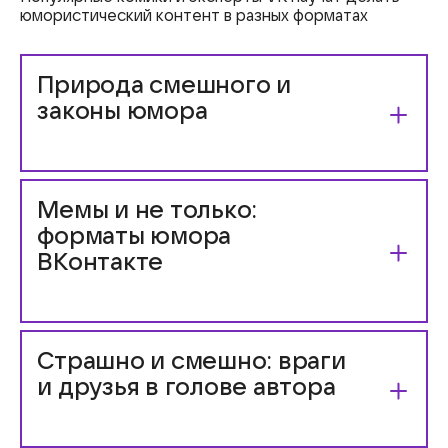
юмористический контент
в разных
форматах
Природа смешного и
законы юмора
Вы узнаете, почему человек смеётся
и как его
рассмешить
Мемы и не только:
форматы юмора
ВКонтакте
Подробно рассмотрим, как устроены мемы,
отдельно разберём комедийные скетчи и
Страшно и смешно: враги
разговорные видео, научимся писать шутки и
и друзья в голове автора
сценарии для клипов