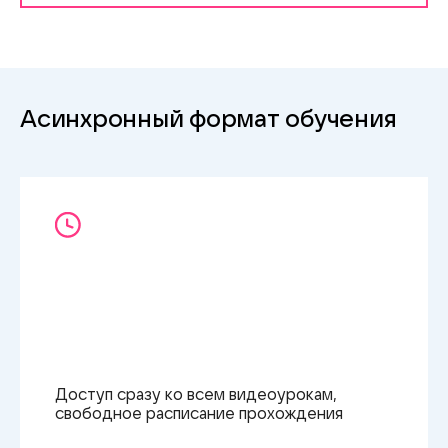
Вы поймёте, как работают инструменты
органического продвижения, научитесь избегать
ошибок, плохо влияющих на охваты, освоите
секреты удачных коллаборацией и конкурсов, а
также рассылок и чат-ботов
Асинхронный формат обучения
Доступ сразу ко всем видеоурокам,
свободное расписание прохождения