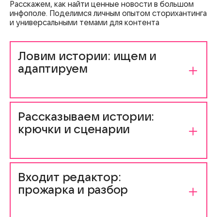
Расскажем, как найти ценные новости в большом
инфополе. Поделимся личным опытом сторихантинга
и универсальными темами для контента
Ловим истории: ищем и
адаптируем
Разберёмся, где искать инфоповоды и почему
нельзя писать о всех новостях сразу
Рассказываем истории:
крючки и сценарии
Объясним, как оформить контент, чтобы его
досмотрели. Как зацепить внимание аудитории,
Входит редактор:
удержать его
и эффективно
донести сообщение
прожарка и разбор